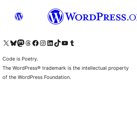
Visit our X (formerly Twitter) account
Visit our Bluesky account
Visit our Mastodon account
Visit our Threads account
Visit our Facebook page
Visit our Instagram account
Visit our LinkedIn account
Visit our TikTok account
Visit our YouTube channel
Visit our Tumblr account
Code is Poetry.
The WordPress® trademark is the intellectual property
of the WordPress Foundation.