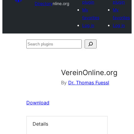
plugin
plugin
Directory
nline.org
My
My
favorites
favorites
Log in
Log in
Search
plugins
VereinOnline.org
By
Dr. Thomas Fuessl
Download
Details