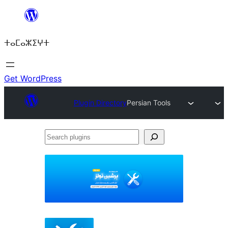
Skip
to
ⵜⴰⵎⴰⵣⵉⵖⵜ
content
Get WordPress
Plugin Directory
Persian Tools
Search
plugins