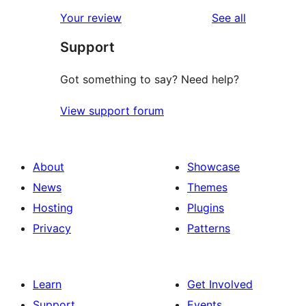
star
1-
reviews
Your review
See all
reviews
star
Support
reviews
Got something to say? Need help?
View support forum
About
Showcase
News
Themes
Hosting
Plugins
Privacy
Patterns
Learn
Get Involved
Support
Events