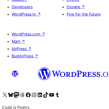
Developers
Donate
↗
WordPress.tv
↗
Five for the Future
WordPress.com
↗
Matt
↗
bbPress
↗
BuddyPress
↗
Visit our X (formerly Twitter) account
Visit our Bluesky account
Visit our Mastodon account
Visit our Threads account
Visit our Facebook page
Visit our Instagram account
Visit our LinkedIn account
Visit our TikTok account
Visit our YouTube channel
Visit our Tumblr account
Code is Poetry.