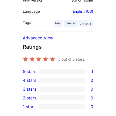
PHP version
8.0 or higher
Language
English (US)
Tags
وردپرس
persian
farsi
Advanced View
Ratings
5
out of 5 stars.
5 stars
1
1
4 stars
0
5-
0
3 stars
0
star
4-
0
2 stars
0
review
star
3-
0
1 star
0
reviews
star
2-
0
reviews