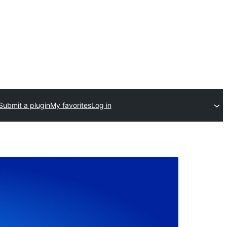
Submit a plugin
My favorites
Log in