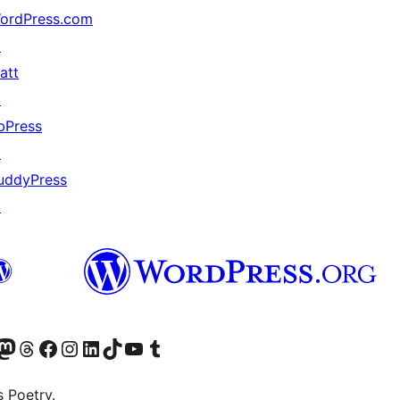
ordPress.com
↗
att
↗
bPress
↗
uddyPress
↗
Twitter) account
r Bluesky account
sit our Mastodon account
Visit our Threads account
Visit our Facebook page
Visit our Instagram account
Visit our LinkedIn account
Visit our TikTok account
Visit our YouTube channel
Visit our Tumblr account
s Poetry.