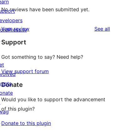
earn
No reviews have been submitted yet.
upport
evelopers
reviews
Your review
See all
ordPress.tv
↗
Support
Got something to say? Need help?
et
View support forum
nvolved
vents
Donate
onate
Would you like to support the advancement
↗
of this plugin?
wag
↗
Donate to this plugin