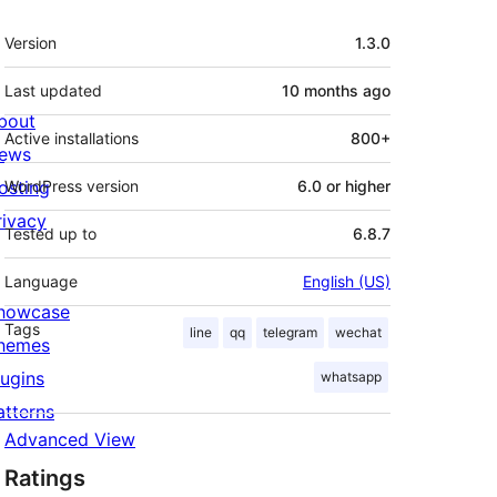
Meta
Version
1.3.0
Last updated
10 months
ago
bout
Active installations
800+
ews
osting
WordPress version
6.0 or higher
rivacy
Tested up to
6.8.7
Language
English (US)
howcase
Tags
line
qq
telegram
wechat
hemes
lugins
whatsapp
atterns
Advanced View
Ratings