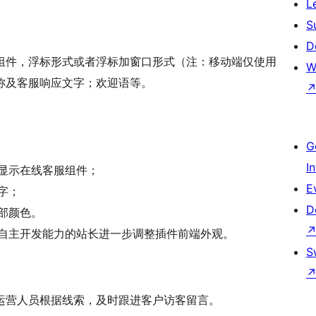
L
S
D
组件，浮标形式或者浮标加窗口形式（注：移动端仅使用
W
称及客服响应文字；欢迎语等。
G
I
显示在线客服组件；
E
字；
D
部颜色。
有自主开发能力的站长进一步调整插件前端外观。
S
运营人员根据线索，及时跟进客户访客留言。